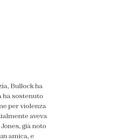
zia, Bullock ha
ma ha sostenuto
ne per violenza
izialmente aveva
 Jones, già noto
un amica, e