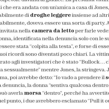
tti che era andata con un’amica a casa di Jones
babilmente di
droghe leggere
insieme ad altri
abilmente, doveva essere una sorta di party. 
invitata nella
camera da letto
per farle veder
donna, identificata nella denuncia solo con le su
essere stata “colpita alla testa”, e forse di ess
uoi ricordi sono diventati poco chiari. La vitt
rato agli investigatori che è stato “Bullock … 
ta sessualmente” mentre Jones, la stringeva. 
tima, poi avrebbe detto: “Io vado a prendere il
s
 denuncia, la donna “sentiva qualcosa dentro d
può averla
morsa
“dentro”, perché ha avvertit
el punto, i due avrebbero esclamato “Pull it out