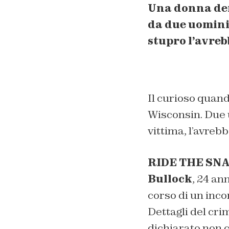
Una donna denu
da due uomini,
stupro l’avre
Il curioso quan
Wisconsin. Due u
vittima, l’avreb
RIDE THE SN
Bullock
, 24 ann
corso di un inco
Dettagli del cri
dichiarato non c