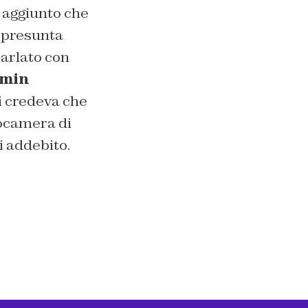
i aggiunto che
a presunta
parlato con
amin
i credeva che
eocamera di
i addebito.