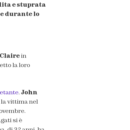
ita e stuprata
he durante lo
Claire
in
tto la loro
ietante
.
John
la vittima nel
novembre.
gati si è
a, di 32 anni, ha