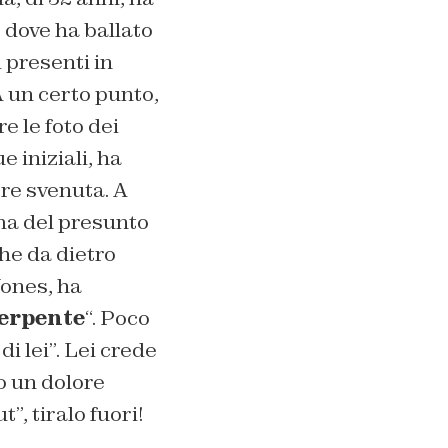
, dove ha ballato
 presenti in
A un certo punto,
e le foto dei
e iniziali, ha
ere svenuta. A
ima del presunto
che da dietro
Jones, ha
erpente
“. Poco
i lei”. Lei crede
o un dolore
”, tiralo fuori!