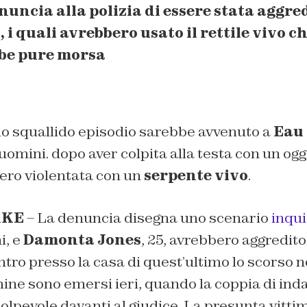
ncia alla polizia di essere stata aggred
 i quali avrebbero usato il rettile vivo c
bbe pure morsa
do squallido episodio sarebbe avvenuto a
Eau 
omini. dopo aver colpita alla testa con un ogge
bero violentata con un
serpente vivo
.
AKE
– La denuncia disegna uno scenario
inqu
i, e
Damonta Jones
, 25, avrebbero aggredito 
ntro presso la casa di quest’ultimo lo scorso 
mine sono emersi ieri, quando la coppia di inda
olpevole davanti al giudice. La presunta vittim