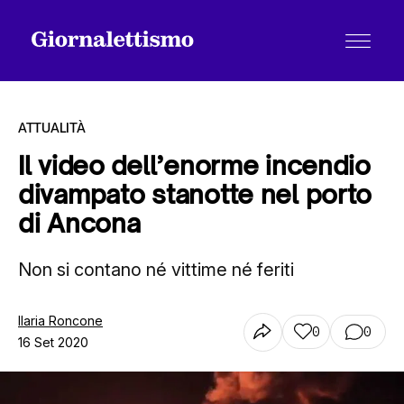
ATTUALITÀ
Il video dell’enorme incendio
divampato stanotte nel porto
Tutti gli articoli
di Ancona
Non si contano né vittime né feriti
Chi siamo
Ilaria Roncone
0
0
Contatti
16 Set 2020