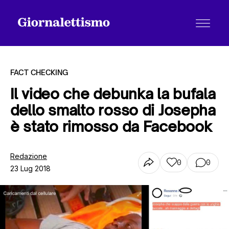
FACT CHECKING
Il video che debunka la bufala
dello smalto rosso di Josepha
Tutti gli articoli
è stato rimosso da Facebook
Chi siamo
Redazione
0
0
23 Lug 2018
Contatti