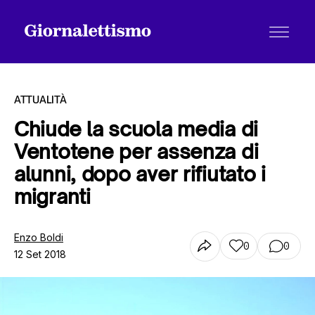
ATTUALITÀ
Chiude la scuola media di
Ventotene per assenza di
Tutti gli articoli
alunni, dopo aver rifiutato i
migranti
Chi siamo
Enzo Boldi
0
0
12 Set 2018
Contatti