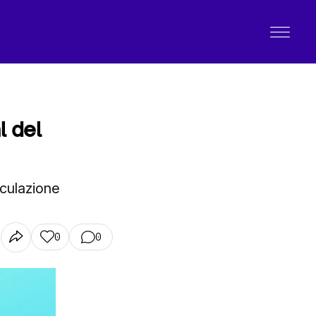
l del
culazione
0
0