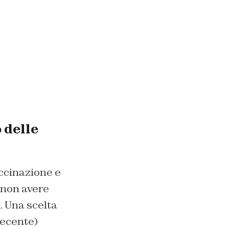
 delle
ccinazione e
a non avere
. Una scelta
recente)