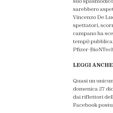
suo spasmodico u
sarebbero aspet
Vincenzo De Luca
spettatori, scor
campano ha scelt
tempi) pubblica
Pfizer-BioNTech
LEGGI ANCHE
Quasi un unicum 
domenica 27 dic
dai riflettori d
Facebook postu