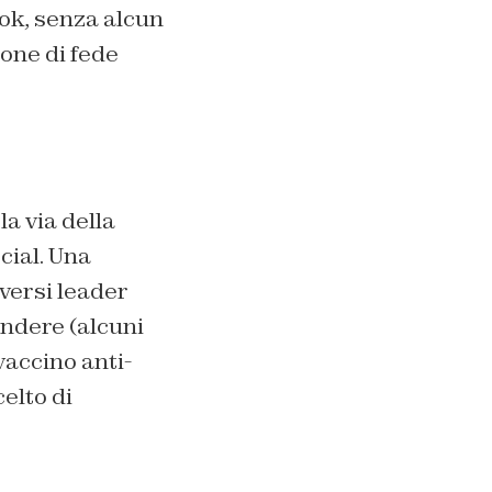
ok, senza alcun
ione di fede
la via della
cial. Una
iversi leader
ondere (alcuni
 vaccino anti-
elto di