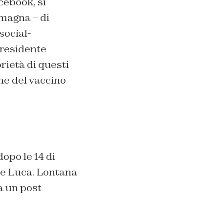
cebook, si
magna – di
social-
Presidente
rietà di questi
ne del vaccino
opo le 14 di
De Luca. Lontana
a un post