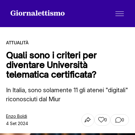
ATTUALITÀ
Quali sono i criteri per
diventare Università
Tutti gli articoli
telematica certificata?
In Italia, sono solamente 11 gli atenei "digitali"
Chi siamo
riconosciuti dal Miur
Contatti
Enzo Boldi
0
0
4 Set 2024