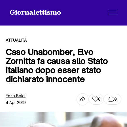
ATTUALITÀ
Caso Unabomber, Elvo
Zornitta fa causa allo Stato
Tutti gli articoli
italiano dopo esser stato
dichiarato innocente
Chi siamo
Enzo Boldi
0
0
4 Apr 2019
Contatti