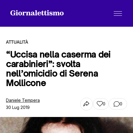
ATTUALITÀ
“Uccisa nella caserma dei
carabinieri”: svolta
Tutti gli articoli
nell’omicidio di Serena
Mollicone
Chi siamo
Daniele Tempera
0
0
30 Lug 2019
Contatti