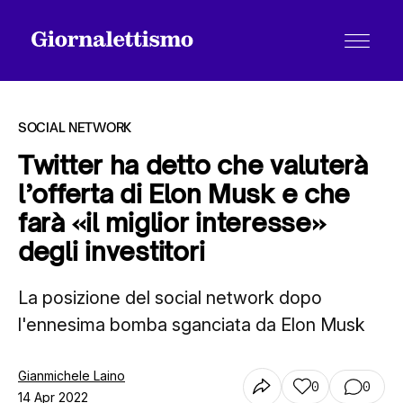
SOCIAL NETWORK
Twitter ha detto che valuterà
l’offerta di Elon Musk e che
Tutti gli articoli
farà «il miglior interesse»
degli investitori
Chi siamo
La posizione del social network dopo
l'ennesima bomba sganciata da Elon Musk
Contatti
Gianmichele Laino
0
0
14 Apr 2022