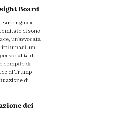
rsight Board
a super giuria
 comitato ci sono
pace, un’avvocata
ritti umani, un
 personalità di
mo compito di
occo di Trump
ituazione di
azione dei