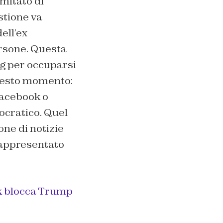
mitato di
stione va
ell’ex
persone. Questa
g per occuparsi
questo momento:
 Facebook o
mocratico. Quel
one di notizie
rappresentato
k blocca Trump