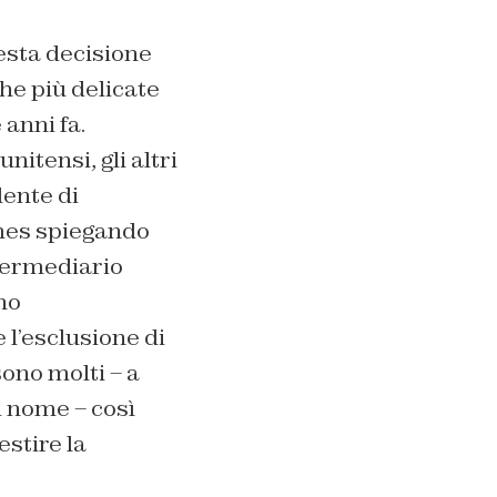
uesta decisione
he più delicate
 anni fa.
nitensi, gli altri
dente di
imes spiegando
termediario
no
 l’esclusione di
sono molti – a
 nome – così
estire la