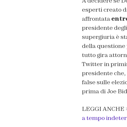
A decidere se 
esperti creato 
affrontata
entr
presidente degli
supergiuria è s
della questione
tutto gira attor
Twitter in primi
presidente che, 
false sulle elez
prima di Joe Bid
LEGGI ANCHE 
a tempo indete