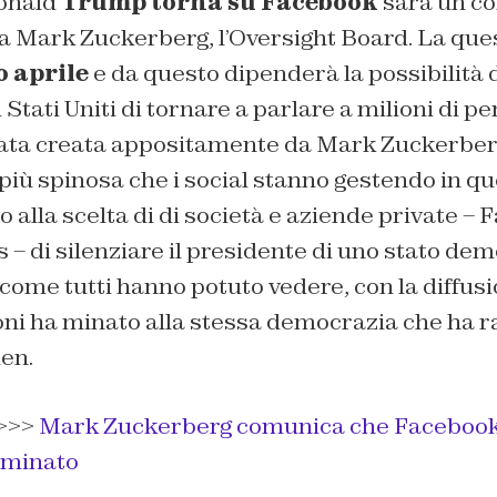
Donald
Trump torna su Facebook
sarà un co
da Mark Zuckerberg, l’Oversight Board. La que
o aprile
e da questo dipenderà la possibilità d
 Stati Uniti di tornare a parlare a milioni di 
tata creata appositamente da Mark Zuckerber
 più spinosa che i social stanno gestendo in 
no alla scelta di di società e aziende private –
s – di silenziare il presidente di uno stato de
come tutti hanno potuto vedere, con la diffusi
ioni ha minato alla stessa democrazia che ha 
en.
>>>
Mark Zuckerberg comunica che Faceboo
rminato