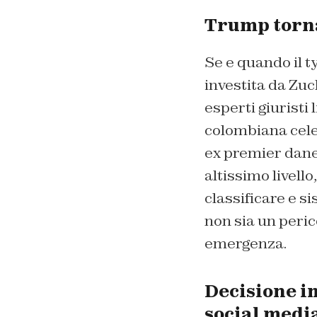
Trump torna
Se e quando il t
investita da Zuc
esperti giuristi
colombiana celeb
ex premier danes
altissimo livell
classificare e s
non sia un peri
emergenza.
Decisione i
social medi