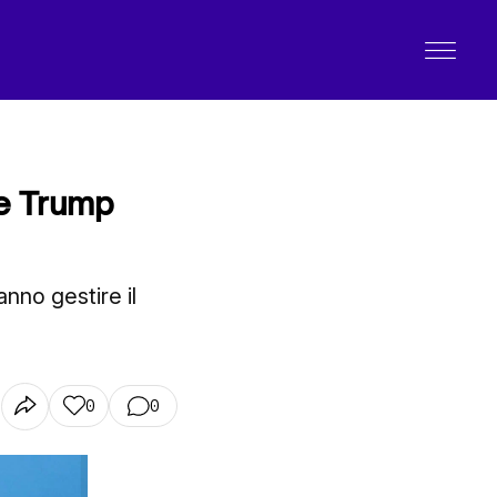
se Trump
nno gestire il
0
0