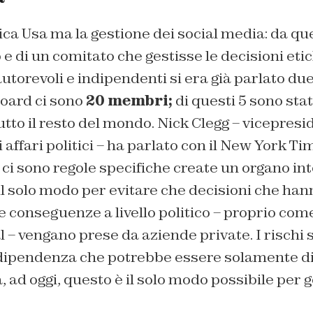
tica Usa ma la gestione dei social media: da q
e di un comitato che gestisse le decisioni etic
autorevoli e indipendenti si era già parlato due
Board ci sono
20 membri;
di questi 5 sono statu
utto il resto del mondo. Nick Clegg – vicepresi
 affari politici – ha parlato con il New York T
ci sono regole specifiche create un organo in
l solo modo per evitare che decisioni che han
conseguenze a livello politico – proprio come
 – vengano prese da aziende private. I rischi 
ndipendenza che potrebbe essere solamente di
 ad oggi, questo è il solo modo possibile per g