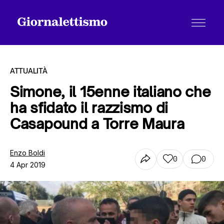
ATTUALITÀ
Simone, il 15enne italiano che
ha sfidato il razzismo di
Tutti gli articoli
Casapound a Torre Maura
Chi siamo
Enzo Boldi
0
0
4 Apr 2019
Contatti