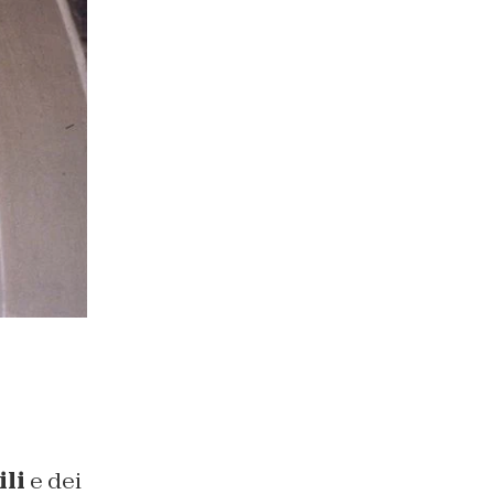
ili
e dei