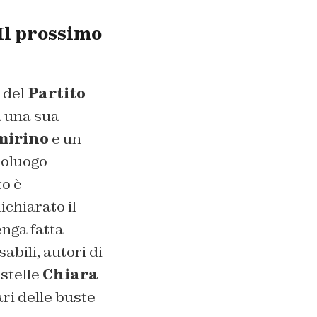
«Il prossimo
e del
Partito
ta una sua
mirino
e un
poluogo
o è
ichiarato il
nga fatta
bili, autori di
 stelle
Chiara
ari delle buste