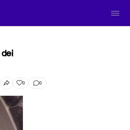
 dei
0
0