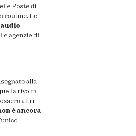
lle Poste di
di routine. Le
laudio
lle agenzie di
nsegnato alla
quella rivolta
fossero altri
non è ancora
n’unico