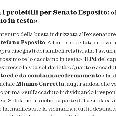
 i proiettili per Senato Esposito: 
mo in testa»
ontenuto della busta indirizzata all’ex senator
tefano Esposito
. All’interno è stata ritrova
pra disegnati dei simboli relativi alla Tav, un
rossimo te lo cacciamo in testa». Il
Pd
del ca
spresso la sua solidarietà:«Quanto è accadut
te ed è da condannare fermamente
» ha d
inciale
Mimmo Carretta
, augurandosi che ve
 prima «sull’accaduto individuando i responsa
le». Solidarietà anche da parte della sindaca 5
 ha manifestato la vicinanza a tutti i destinat