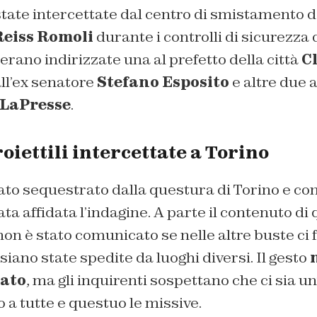
ate intercettate dal centro di smistamento de
Reiss Romoli
durante i controlli di sicurezza 
erano indirizzate una al prefetto della città
C
all’ex senatore
Stefano Esposito
e altre due a
 LaPresse
.
oiettili intercettate a Torino
tato sequestrato dalla questura di Torino e co
tata affidata l’indagine. A parte il contenuto di 
non è stato comunicato se nelle altre buste ci 
siano state spedite da luoghi diversi. Il gesto
cato
, ma gli inquirenti sospettano che ci sia u
a tutte e questuo le missive.