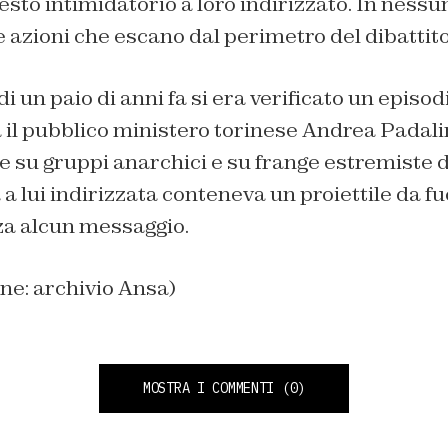
gesto intimidatorio a loro indirizzato. In ness
 azioni che escano dal perimetro del dibattito
di un paio di anni fa si era verificato un episodi
 il pubblico ministero torinese Andrea Padalino
te su gruppi anarchici e su frange estremiste
a lui indirizzata conteneva un proiettile da fuc
za alcun messaggio.
ne: archivio Ansa)
MOSTRA I COMMENTI
(0)