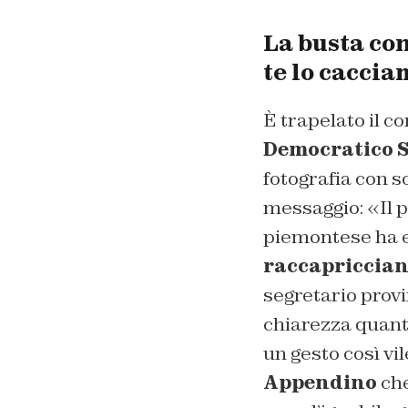
La busta con
te lo caccia
È trapelato il c
Democratico S
fotografia con so
messaggio: «Il p
piemontese ha e
raccapriccian
segretario prov
chiarezza quanto
un gesto così vi
Appendino
che