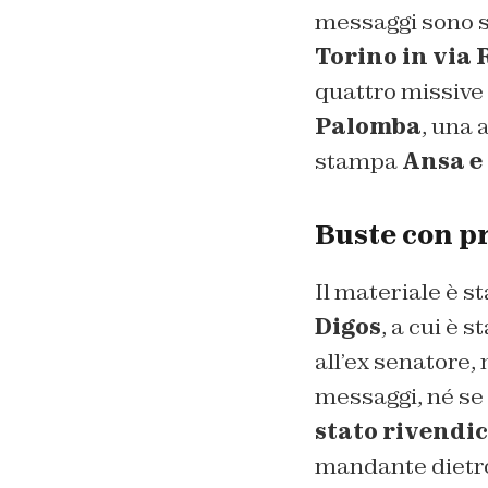
messaggi sono st
Torino in via 
quattro missive 
Palomba
, una 
stampa
Ansa e
Buste con pr
Il materiale è s
Digos
, a cui è s
all’ex senatore, 
messaggi, né se 
stato rivendi
mandante dietro 