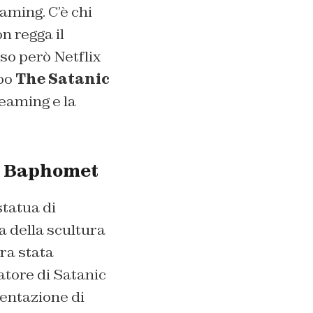
aming. C’è chi
n regga il
sso però Netflix
ppo
The Satanic
reaming e la
hi Baphomet
statua di
ca della scultura
era stata
atore di Satanic
entazione di