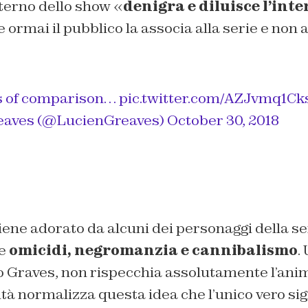
terno dello show «
denigra e diluisce l’inte
ormai il pubblico la associa alla serie e non a
s of comparison…
pic.twitter.com/AZJvmq1Ck
eaves (@LucienGreaves)
October 30, 2018
ene adorato da alcuni dei personaggi della se
he
omicidi, negromanzia e cannibalismo
.
Graves, non rispecchia assolutamente l’anim
tà normalizza questa idea che l’unico vero sig