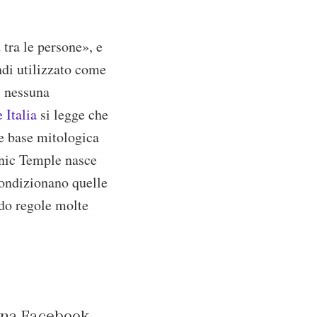
a
tra le persone», e
ndi utilizzato come
, nessuna
 Italia
si legge che
me base mitologica
anic Temple nasce
ondizionano quelle
ndo regole molte
gina Facebook