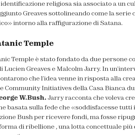
identificazione religiosa sia associato a un cu
ggiunto Greaves sottolineando come la serie 
co» intorno alla raffigurazione di Satana.
Satanic Temple
tanic Temple è stato fondato da due persone c
i Lucien Greaves e Malcolm Jarry. In un’interv
ontarono che l’idea venne in risposta alla crea
 e Community Initiatives della Casa Bianca du
eorge W.Bush.
Jarry racconta che voleva cr
ne basata sulla fede che «
soddisfacesse tutti i
zione Bush per ricevere fondi, ma fosse ripug
orma di ribellione , una lotta concettuale più 