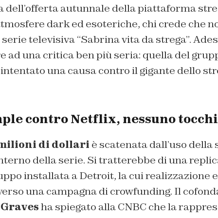
a dell’offerta autunnale della piattaforma stre
tmosfere dark ed esoteriche, chi crede che no
 serie televisiva “Sabrina vita da strega”. Ade
 ad una critica ben più seria: quella del gru
intentato una causa contro il gigante dello st
ple contro Netflix, nessuno tocc
milioni di dollari
è scatenata dall’uso della 
interno della serie. Si tratterebbe di una repli
ppo installata a Detroit, la cui realizzazione 
averso una campagna di crowfunding. Il cofond
 Graves
ha spiegato alla CNBC che la rappres