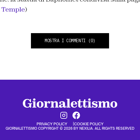
c Temple
)
MOSTRA I COMMENTI
(0)
PRIVACY POLICY
COOKIE POLICY
GIORNALETTISMO COPYRIGHT © 2026 BY NEXILIA. ALL RIGHTS RESERVED