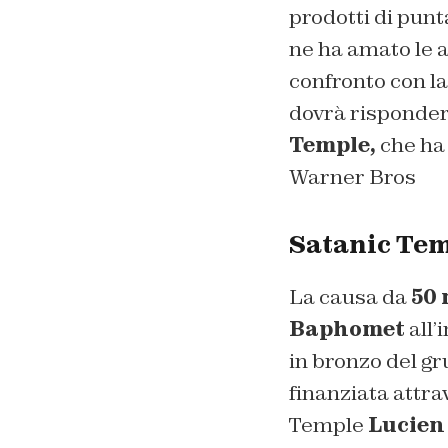
prodotti di punt
ne ha amato le a
confronto con la
dovrà rispondere
Temple,
che ha 
Warner Bros
Satanic Tem
La causa da
50 
Baphomet
all’
in bronzo del gru
finanziata attr
Temple
Lucien