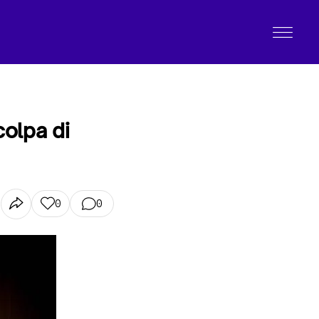
colpa di
0
0