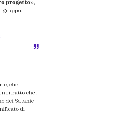
ro progetto
»,
l gruppo.
s
rie, che
 Un ritratto che ,
o dei Satanic
nificato di