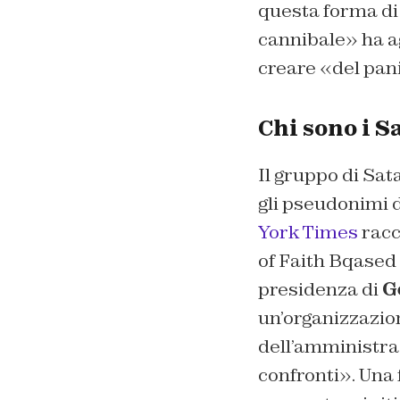
questa forma di 
cannibale» ha a
creare «del pani
Chi sono i 
Il gruppo di Sa
gli pseudonimi d
York Times
racc
of Faith Bqased
presidenza di
G
un’organizzazio
dell’amministra
confronti».
Una f