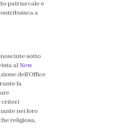
lto patriarcale e
contribuisca a
onosciute sotto
ista al
New
zione dell’Office
rante la
eare
 criteri
nante nei loro
che religiosa,