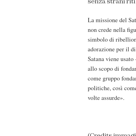
senza strani rit
La missione del Sat
non crede nella fig
simbolo di ribellio
adorazione per il d
Satana viene usato 
allo scopo di fonda
come gruppo fondam
politiche, così com
volte assurde».
(Credits immagi