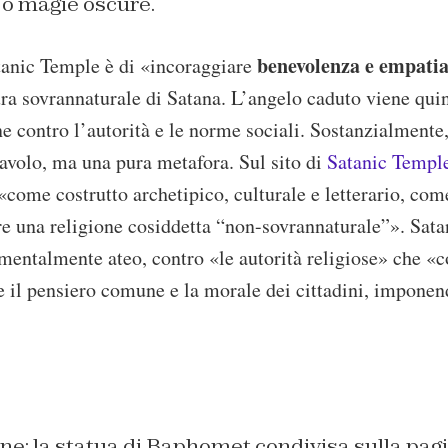
i o magie oscure.
benevolenza e empati
anic Temple è di «incoraggiare
ura sovrannaturale di Satana. L’angelo caduto viene qui
ne contro l’autorità e le norme sociali. Sostanzialmente
iavolo, ma una pura metafora. Sul sito di
Satanic Temple
«come costrutto archetipico, culturale e letterario, co
re una religione cosiddetta “non-sovrannaturale”». Sat
entalmente ateo, contro «le autorità religiose» che «c
e il pensiero comune e la morale dei cittadini, impone
ne: la statua di Baphomet condivisa sulla pa