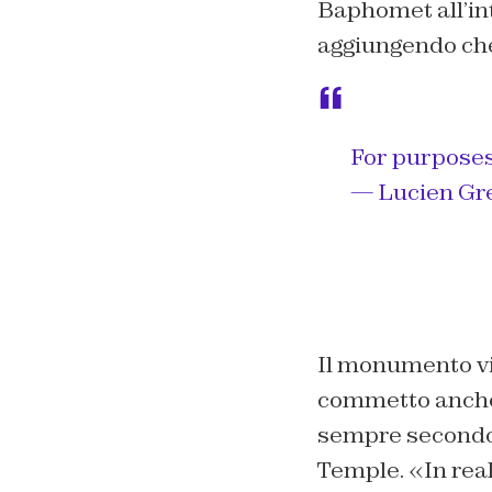
Baphomet all’in
aggiungendo che 
For purpose
— Lucien Gr
Il monumento vi
commetto anc
sempre secondo 
Temple. «In real