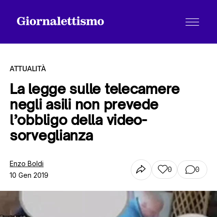
ATTUALITÀ
La legge sulle telecamere
negli asili non prevede
Tutti gli articoli
l’obbligo della video-
sorveglianza
Chi siamo
Enzo Boldi
0
0
10 Gen 2019
Contatti