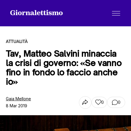
ATTUALITÀ
Tav, Matteo Salvini minaccia
la crisi di governo: «Se vanno
Tutti gli articoli
fino in fondo lo faccio anche
io»
Chi siamo
Gaia Mellone
0
0
8 Mar 2019
Contatti