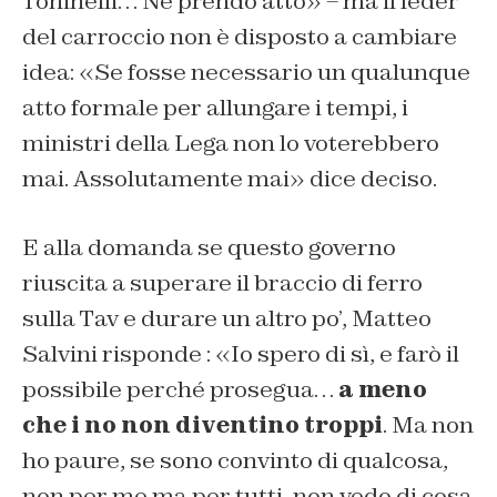
Toninelli… Ne prendo atto» – ma il leder
del carroccio non è disposto a cambiare
idea: «Se fosse necessario un qualunque
atto formale per allungare i tempi, i
ministri della Lega non lo voterebbero
mai. Assolutamente mai» dice deciso.
E alla domanda se questo governo
riuscita a superare il braccio di ferro
sulla Tav e durare un altro po’, Matteo
Salvini risponde : «Io spero di sì, e farò il
possibile perché prosegua…
a meno
che i no non diventino troppi
. Ma non
ho paure, se sono convinto di qualcosa,
non per me ma per tutti, non vedo di cosa