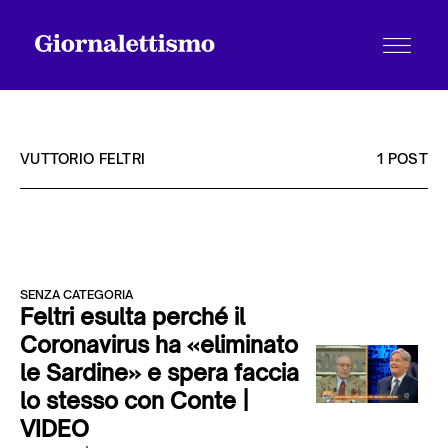
VUTTORIO FELTRI
1 POST
Tutti gli articoli
SENZA CATEGORIA
Chi siamo
Feltri esulta perché il
Coronavirus ha «eliminato
le Sardine» e spera faccia
Contatti
lo stesso con Conte |
VIDEO