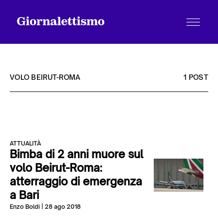
VOLO BEIRUT-ROMA
1 POST
Tutti gli articoli
ATTUALITÀ
Chi siamo
Bimba di 2 anni muore sul
volo Beirut-Roma:
atterraggio di emergenza
Contatti
a Bari
Enzo Boldi
| 28 ago 2018