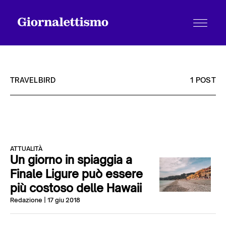
TRAVELBIRD
1 POST
Tutti gli articoli
ATTUALITÀ
Chi siamo
Un giorno in spiaggia a
Finale Ligure può essere
più costoso delle Hawaii
Contatti
Redazione
| 17 giu 2018