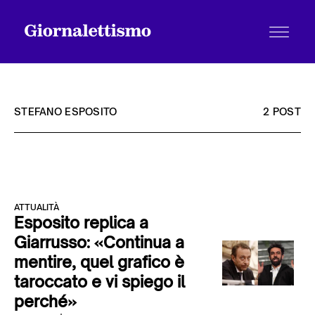
STEFANO ESPOSITO
2 POST
Tutti gli articoli
ATTUALITÀ
Chi siamo
Esposito replica a
Giarrusso: «Continua a
mentire, quel grafico è
Contatti
taroccato e vi spiego il
perché»