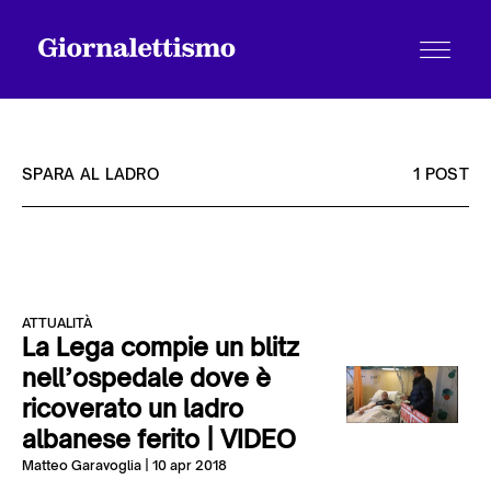
SPARA AL LADRO
1 POST
Tutti gli articoli
ATTUALITÀ
Chi siamo
La Lega compie un blitz
nell’ospedale dove è
ricoverato un ladro
Contatti
albanese ferito | VIDEO
Matteo Garavoglia
| 10 apr 2018