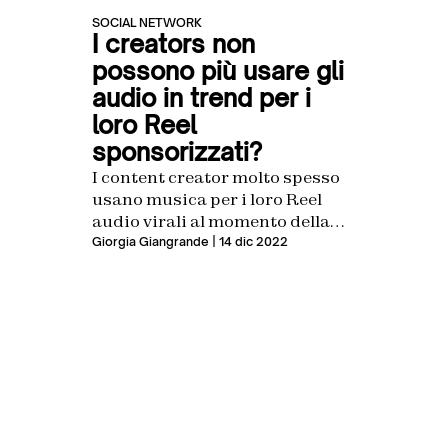
SOCIAL NETWORK
I creators non
possono più usare gli
audio in trend per i
loro Reel
sponsorizzati?
I content creator molto spesso
usano musica per i loro Reel
audio virali al momento della
pubblicazione. Il più delle volte
Giorgia Giangrande
| 14 dic 2022
tra quegli audio vi sono brani
musicali coperti da copyright.
Però, se quei contenuti sono
sponsorizzati, quali possono
essere le conseguenze per le
aziende e per i creator che, nel
selezionare uno di quei brani,
stanno violando una legge?