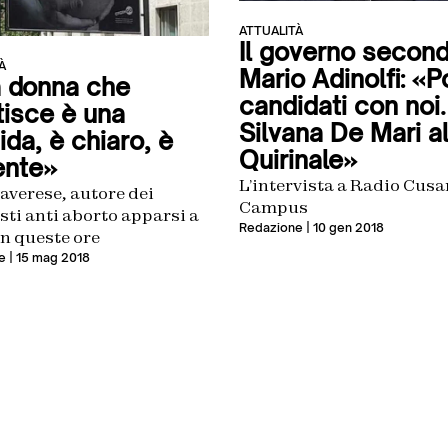
ATTUALITÀ
Il governo secon
À
Mario Adinolfi: «P
 donna che
candidati con noi.
tisce è una
Silvana De Mari a
da, è chiaro, è
Quirinale»
ente»
L’intervista a Radio Cus
averese, autore dei
Campus
ti anti aborto apparsi a
Redazione
| 10 gen 2018
n queste ore
e
| 15 mag 2018