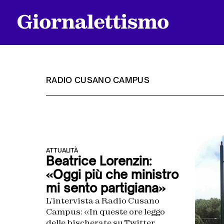
RADIO CUSANO CAMPUS
Tutti gli articoli
ATTUALITÀ
Chi siamo
Beatrice Lorenzin:
«Oggi più che ministro
mi sento partigiana»
Contatti
L’intervista a Radio Cusano
Campus: «In queste ore leggo
delle bischerate su Twitter,