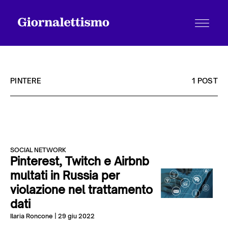
PINTERE
1 POST
Tutti gli articoli
SOCIAL NETWORK
Chi siamo
Pinterest, Twitch e Airbnb
multati in Russia per
violazione nel trattamento
Contatti
dati
Ilaria Roncone
| 29 giu 2022