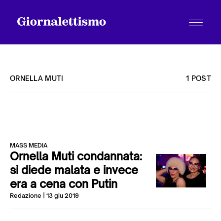
ORNELLA MUTI
1 POST
Tutti gli articoli
MASS MEDIA
Chi siamo
Ornella Muti condannata:
si diede malata e invece
era a cena con Putin
Contatti
Redazione
| 13 giu 2019