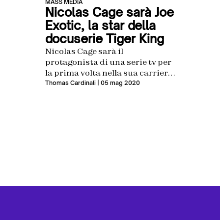
MASS MEDIA
Nicolas Cage sarà Joe
Exotic, la star della
docuserie Tiger King
Nicolas Cage sarà il
protagonista di una serie tv per
la prima volta nella sua carriera,
interpreterà il personaggio reso
Thomas Cardinali
| 05 mag 2020
celebre da Netflix