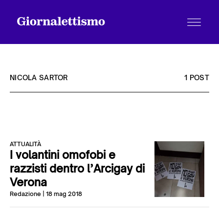
NICOLA SARTOR
1 POST
Tutti gli articoli
ATTUALITÀ
Chi siamo
I volantini omofobi e
razzisti dentro l’Arcigay di
Verona
Contatti
Redazione
| 18 mag 2018