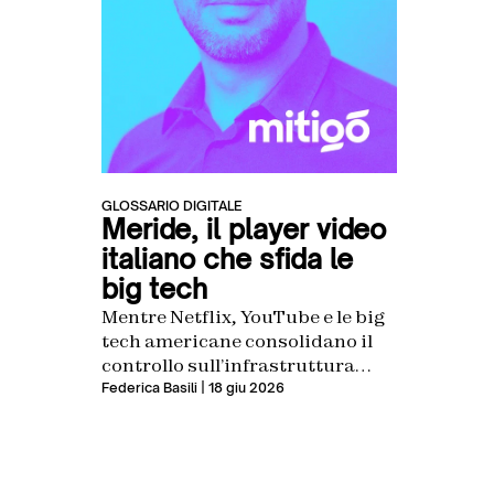
GLOSSARIO DIGITALE
Meride, il player video
italiano che sfida le
big tech
Mentre Netflix, YouTube e le big
tech americane consolidano il
controllo sull’infrastruttura
video globale, c’è un’azienda
Federica Basili
| 18 giu 2026
italiana che da oltre dieci anni
ha scelto di percorrere una
strada autonoma. Si chiama
Mitigo, e il suo prodotto