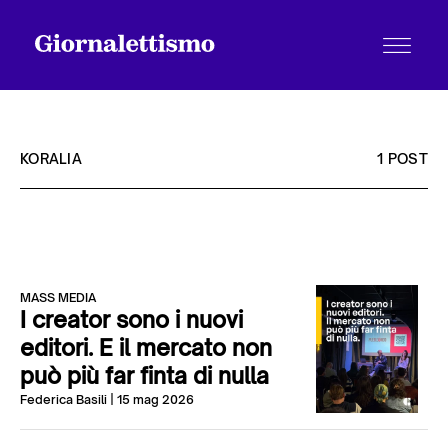
KORALIA
1 POST
Tutti gli articoli
MASS MEDIA
Chi siamo
I creator sono i nuovi
editori. E il mercato non
può più far finta di nulla
Contatti
Federica Basili
| 15 mag 2026