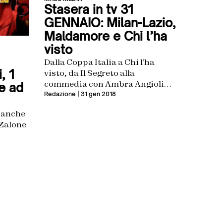
Stasera in tv 31
GENNAIO: Milan-Lazio,
Maldamore e Chi l’ha
visto
Dalla Coppa Italia a Chi l’ha
, 1
visto, da Il Segreto alla
commedia con Ambra Angiolini.
e ad
Tutto quello che vuoi vedere (o
Redazione
| 31 gen 2018
puoi evitare) stasera
 anche
 Zalone