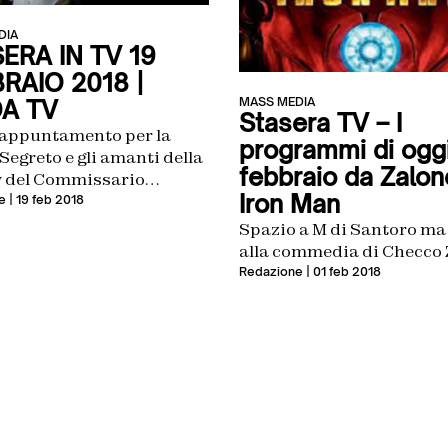
DIA
ERA IN TV 19
RAIO 2018 |
MASS MEDIA
A TV
Stasera TV – I
appuntamento per la
programmi di oggi
 Segreto e gli amanti della
febbraio da Zalon
tv del Commissario
Iron Man
lbano
e
| 19 feb 2018
Spazio a M di Santoro ma
alla commedia di Checco
Redazione
| 01 feb 2018