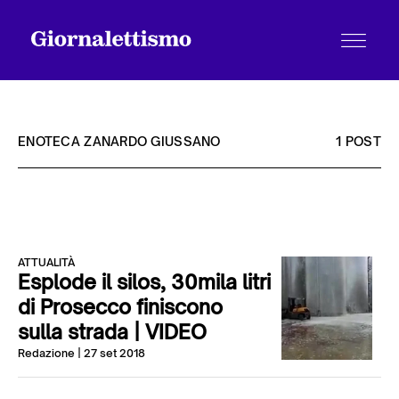
ENOTECA ZANARDO GIUSSANO
1 POST
Tutti gli articoli
ATTUALITÀ
Chi siamo
Esplode il silos, 30mila litri
di Prosecco finiscono
sulla strada | VIDEO
Contatti
Redazione
| 27 set 2018