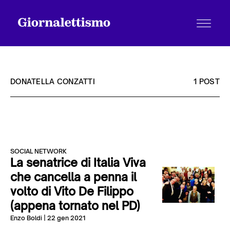
DONATELLA CONZATTI
1 POST
Tutti gli articoli
SOCIAL NETWORK
Chi siamo
La senatrice di Italia Viva
che cancella a penna il
volto di Vito De Filippo
Contatti
(appena tornato nel PD)
Enzo Boldi
| 22 gen 2021