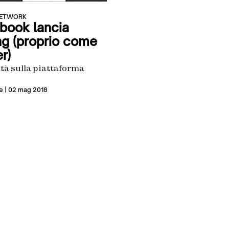
NETWORK
book lancia
ng (proprio come
r)
tà sulla piattaforma
e
| 02 mag 2018