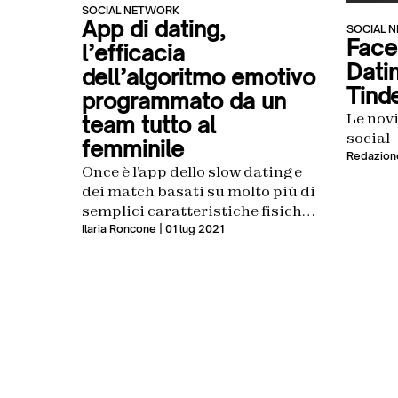
SOCIAL NETWORK
App di dating,
SOCIAL 
Face
l’efficacia
Dati
dell’algoritmo emotivo
Tinde
programmato da un
Le novi
team tutto al
social
femminile
Redazion
Once è l’app dello slow dating e
dei match basati su molto più di
semplici caratteristiche fisiche
o risposte superficiali a un paio
Ilaria Roncone
| 01 lug 2021
di domande