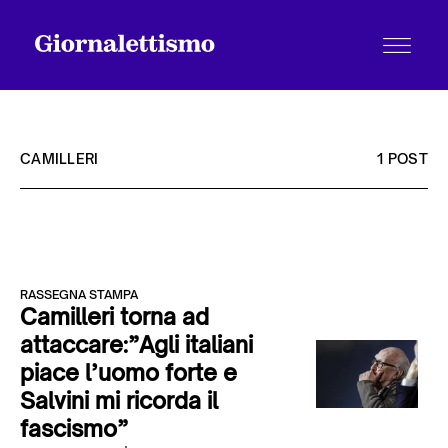
CAMILLERI
1 POST
Tutti gli articoli
RASSEGNA STAMPA
Chi siamo
Camilleri torna ad
attaccare:”Agli italiani
piace l’uomo forte e
Contatti
Salvini mi ricorda il
fascismo”