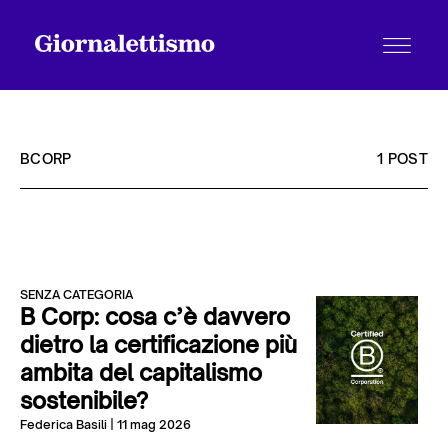
BCORP
1 POST
Tutti gli articoli
SENZA CATEGORIA
Chi siamo
B Corp: cosa c’è davvero
dietro la certificazione più
ambita del capitalismo
Contatti
sostenibile?
Federica Basili
| 11 mag 2026