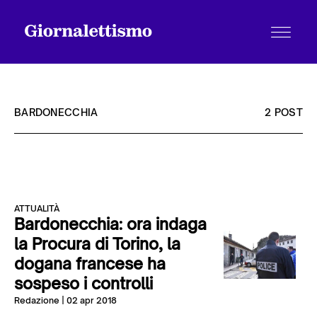
BARDONECCHIA
2 POST
Tutti gli articoli
ATTUALITÀ
Chi siamo
Bardonecchia: ora indaga
la Procura di Torino, la
dogana francese ha
Contatti
sospeso i controlli
Redazione
| 02 apr 2018