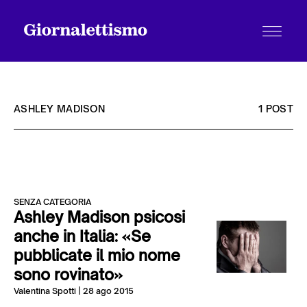
ASHLEY MADISON
1 POST
Tutti gli articoli
SENZA CATEGORIA
Chi siamo
Ashley Madison psicosi
anche in Italia: «Se
pubblicate il mio nome
Contatti
sono rovinato»
Valentina Spotti
| 28 ago 2015