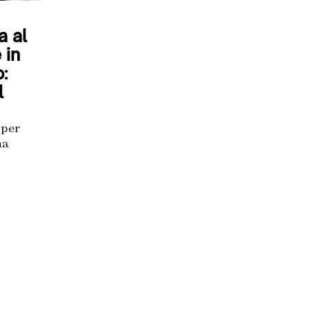
a al
 in
:
l
 per
na