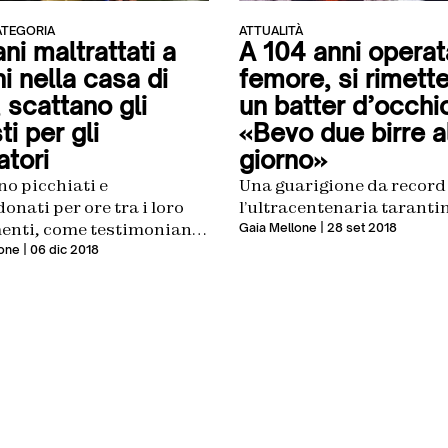
ATEGORIA
ATTUALITÀ
ni maltrattati a
A 104 anni operat
i nella casa di
femore, si rimette
 scattano gli
un batter d’occhio
ti per gli
«Bevo due birre a
atori
giorno»
o picchiati e
Una guarigione da record
nati per ore tra i loro
l’ultracentenaria taranti
enti, come testimoniano
Gaia Mellone
| 28 set 2018
azioni audio e video. La
one
| 06 dic 2018
ta Calabria di Forza
 «La videosorveglianza
 legge»