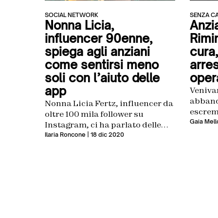
SOCIAL NETWORK
SENZA C
Nonna Licia,
Anzia
influencer 90enne,
Rimin
spiega agli anziani
cura,
come sentirsi meno
arres
soli con l’aiuto delle
oper
app
Venivan
abbando
Nonna Licia Fertz, influencer da
escrem
oltre 100 mila follower su
registr
Gaia Mell
Instagram, ci ha parlato delle
deputa
tecnologie appositamente
Ilaria Roncone
| 18 dic 2020
Italia:
create per gli anziani
diventi