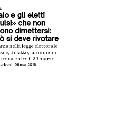
À
io e gli eletti
ulsi» che non
ono dimettersi:
ò si deve rivotare
a nella legge elettorale
ce, di fatto, la rinuncia
ltrona entro il 23 marzo.
 palla passa al leader
Carboni
| 06 mar 2018
no