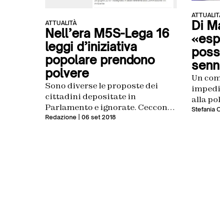
ATTUALIT
Di Ma
ATTUALITÀ
Nell’era M5S-Lega 16
«esp
leggi d’iniziativa
poss
popolare prendono
senn
polvere
Un comm
Sono diverse le proposte dei
impedis
cittadini depositate in
alla po
Parlamento e ignorate. Cecconi
Così la
Stefania 
(ex 5 stelle) scrive a Fico e
Redazione
| 06 set 2018
campa
Fraccaro