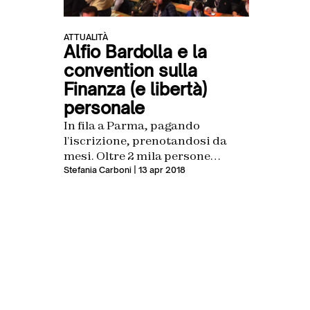
ATTUALITÀ
Alfio Bardolla e la
convention sulla
Finanza (e libertà)
personale
In fila a Parma, pagando
l’iscrizione, prenotandosi da
mesi. Oltre 2 mila persone
stanno partecipando (dal 13 al 15
Stefania Carboni
| 13 apr 2018
aprile) a Wake Up Call. Abbiamo
chiesto all’organizzatore che
cosa è