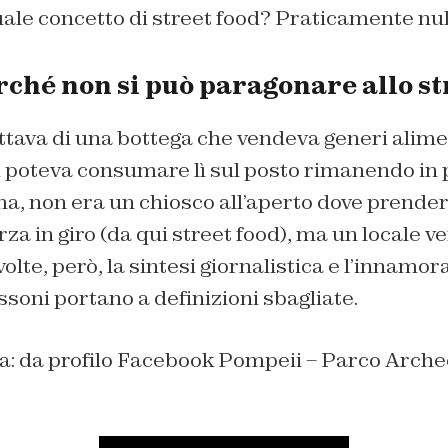
tuale concetto di street food? Praticamente nul
rché non si può paragonare allo st
rattava di una bottega che vendeva generi alime
Si poteva consumare lì sul posto rimanendo in p
ma, non era un chiosco all’aperto dove prender
za in giro (da qui street food), ma un locale v
 volte, però, la sintesi giornalistica e l’innamo
soni portano a definizioni sbagliate.
na: da profilo Facebook Pompeii – Parco Arche