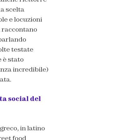
la scelta
ole e locuzioni
on raccontano
 parlando
olte testate
 è stato
nza incredibile)
zata.
ta social del
 greco, in latino
reet food