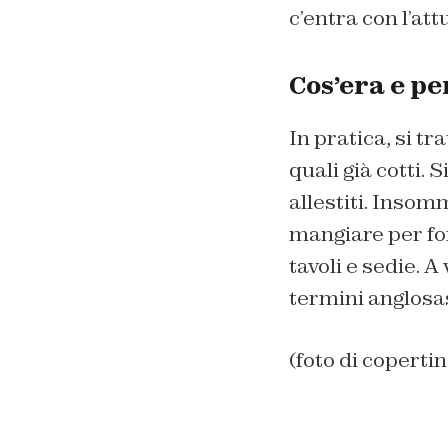
c’entra con l’at
Cos’era e pe
In pratica, si t
quali già cotti. 
allestiti. Insom
mangiare per for
tavoli e sedie. A
termini anglosas
(foto di coperti