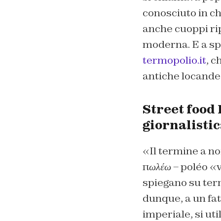
conosciuto in ch
anche cuoppi rip
moderna. E a spi
termopolio.it
, c
antiche locande
Street food 
giornalisti
«Il termine a no
πωλέω – poléo
«v
spiegano su term
dunque, a un fatt
imperiale, si uti