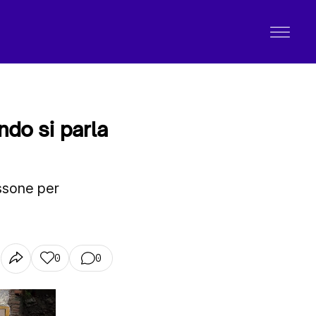
ndo si parla
assone per
0
0