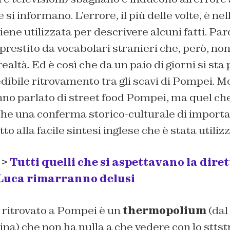
e si informano. L’errore, il più delle volte, è nel
iene utilizzata per descrivere alcuni fatti. Par
prestito da vocabolari stranieri che, però, n
ealtà. Ed è così che da un paio di giorni si sta
edibile ritrovamento tra gli scavi di Pompei. M
nno parlato di street food Pompei, ma quel che
 che una conferma storico-culturale di importa
tto alla facile sintesi inglese che è stata utiliz
 >
Tutti quelli che si aspettavano la diret
 Luca rimarranno delusi
 ritrovato a Pompei è un
thermopolium
(dal
na) che non ha nulla a che vedere con lo sttst