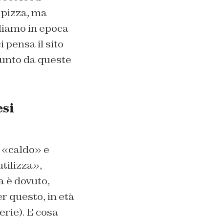
 pizza, ma
ndiamo in epoca
 pensa il sito
punto da queste
esi
«caldo» e
tilizza»,
a è dovuto,
er questo, in età
erie). E cosa