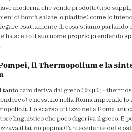
iave moderna che vende prodotti (tipo supplì,
ieni di bontà salate, o piadine) come lo inte
egare esattamente di cosa stiamo parlando ci
he ha scelto il suo nome proprio prendendo s
.
Pompei, il Thermopolium e la sint
ca
i tanto caro deriva dal greco (
ϑερμός
– thermós
endere») e nessuno nella Roma imperiale lo u
opolio.it. Lo scarso utilizzo nella Roma antic
ore linguistico che poco digeriva il greco. E p
lizzava il latino popina (l’antecedente delle ost