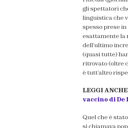
gli spettatori ch
linguistica che v
spesso prese in 
esattamente la r
dell’ultimo incr
(quasi tutte) ha
ritrovato (oltre
è tutt’altro rispe
LEGGI ANCHE
vaccino di De
Quel che è stato
si chiamava popi