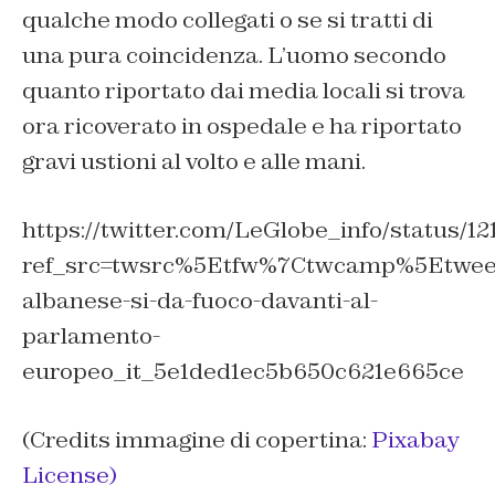
qualche modo collegati o se si tratti di
una pura coincidenza. L’uomo secondo
quanto riportato dai media locali si trova
ora ricoverato in ospedale e ha riportato
gravi ustioni al volto e alle mani.
https://twitter.com/LeGlobe_info/status/
ref_src=twsrc%5Etfw%7Ctwcamp%5Etweet
albanese-si-da-fuoco-davanti-al-
parlamento-
europeo_it_5e1ded1ec5b650c621e665ce
(Credits immagine di copertina:
Pixabay
License)