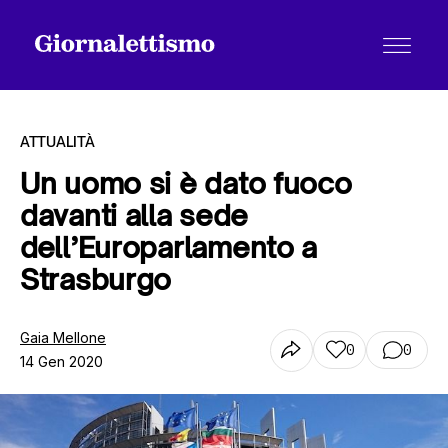
ATTUALITÀ
Un uomo si è dato fuoco
davanti alla sede
Tutti gli articoli
dell’Europarlamento a
Strasburgo
Chi siamo
Gaia Mellone
0
0
14 Gen 2020
Contatti