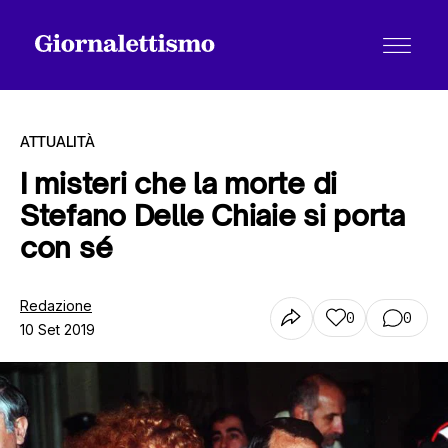
ATTUALITÀ
I misteri che la morte di
Stefano Delle Chiaie si porta
Tutti gli articoli
con sé
Chi siamo
Redazione
0
0
10 Set 2019
Contatti