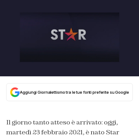
Aggiungi Giornalettismo tra le tue fonti preferite su Google
Il giorno tanto atteso è arrivato: oggi,
martedì 23 febbraio 2021, è nato Star