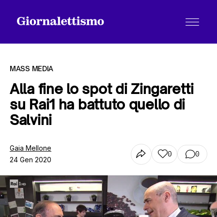
MASS MEDIA
Alla fine lo spot di Zingaretti
su Rai1 ha battuto quello di
Tutti gli articoli
Salvini
Chi siamo
Gaia Mellone
0
0
24 Gen 2020
Contatti