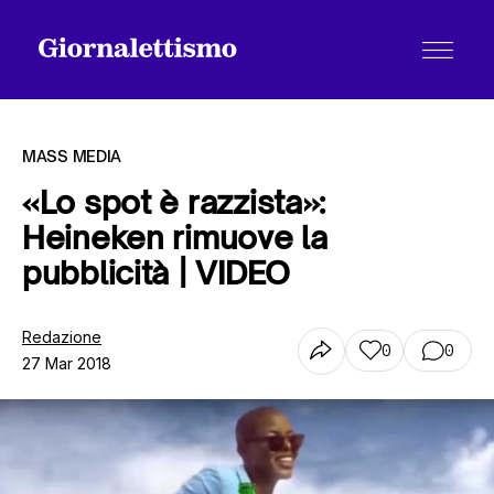
MASS MEDIA
«Lo spot è razzista»:
Heineken rimuove la
Tutti gli articoli
pubblicità | VIDEO
Chi siamo
Redazione
0
0
27 Mar 2018
Contatti