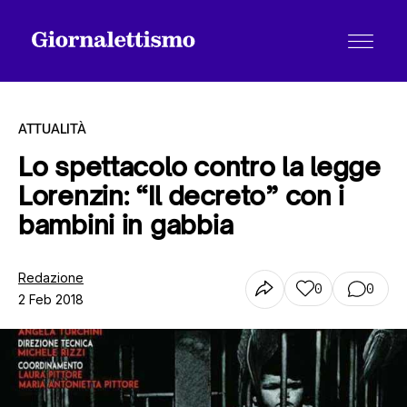
ATTUALITÀ
Lo spettacolo contro la legge
Lorenzin: “Il decreto” con i
Tutti gli articoli
bambini in gabbia
Chi siamo
Redazione
0
0
2 Feb 2018
Contatti