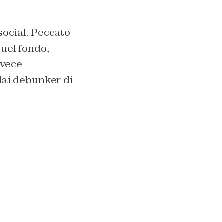
social. Peccato
Quel fondo,
vece
dai debunker di