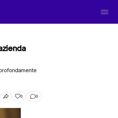
’azienda
e profondamente
0
0