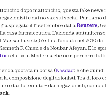
toncino dopo mattoncino, questa fake news 
egazionisti e dai no vax sui social. Partiamo d
ià spiegato il 1° settembre dalla
Reuters
,
Ge
ella casa farmaceutica. L’azienda statunitense
l Massachusetts) è stata fondata nel 2010 da 
Kenneth R Chien e da Noubar Afeyan. E lo spi
dia
relativa a Moderna che ne ripercorre tutta 
zienda quotata in borsa (
Nasdaq
) e che quindi
 la composizione degli azionisti. Tra di loro 
to e tanto temuto – dai negazionisti, complott
ock
.