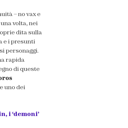
nuità – no vax e
una volta, nei
roprie dita sulla
 e i presunti
ssi personaggi.
na rapida
tegno di queste
oros
e uno dei
n, i ‘demoni’