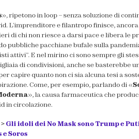
s
», ripetono in loop – senza soluzione di conti
id. L’imprenditore e filantropo finisce, ancora 
ieri di chi non riesce a darsi pace e libera le p
do pubbliche pacchiane bufale sulla pandemia
sti attivi”. E nel mirino ci sono sempre gli ste
gliaia di condivisioni, anche se basterebbe u
per capire quanto non ci sia alcuna tesi a sos
pirazione. Come, per esempio, parlando di «
S
 Moderna
», la causa farmaceutica che produc
d in circolazione.
 >
Gli idoli dei No Mask sono Trump e Puti
s e Soros