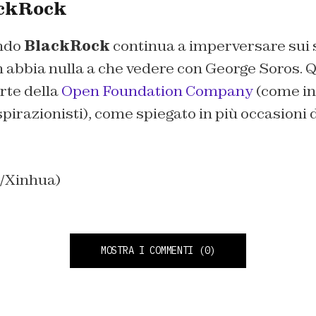
ackRock
ondo
BlackRock
continua a imperversare sui 
n abbia nulla a che vedere con George Soros. 
arte della
Open Foundation Company
(come in
pirazionisti), come spiegato in più occasioni 
o/Xinhua)
MOSTRA I COMMENTI
(0)