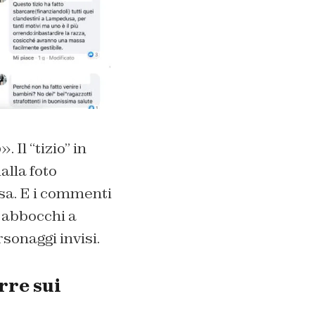
o
». Il “tizio” in
alla foto
sa. E i commenti
i abbocchi a
sonaggi invisi.
rre sui