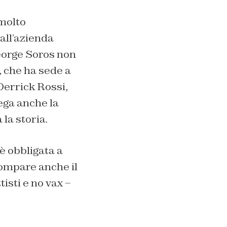
molto
all’azienda
orge Soros non
, che ha sede a
Derrick Rossi,
ega anche la
la storia.
 è obbligata a
compare anche il
isti e no vax –