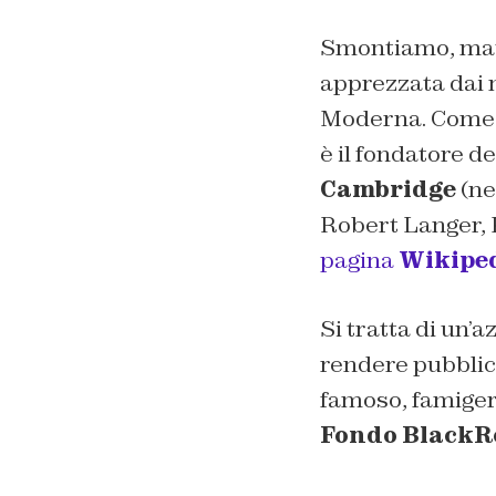
Smontiamo, mat
apprezzata dai n
Moderna. Come g
è il fondatore d
Cambridge
(ne
Robert Langer, 
pagina
Wikipe
Si tratta di un’a
rendere pubblica
famoso, famigera
Fondo BlackR