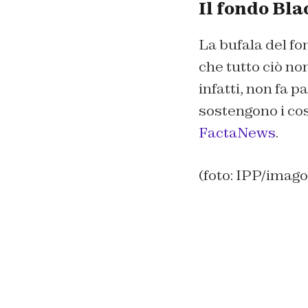
Il fondo Bl
La bufala del f
che tutto ciò no
infatti, non fa p
sostengono i cos
FactaNews
.
(foto: IPP/imag