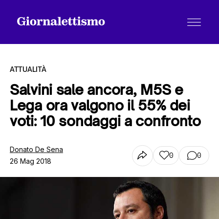
ATTUALITÀ
Salvini sale ancora, M5S e
Lega ora valgono il 55% dei
Tutti gli articoli
voti: 10 sondaggi a confronto
Chi siamo
Donato De Sena
0
0
26 Mag 2018
Contatti