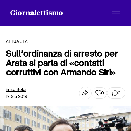
ATTUALITÀ
Sull’ordinanza di arresto per
Arata si parla di «contatti
Tutti gli articoli
corruttivi con Armando Siri»
Chi siamo
Enzo Boldi
0
0
12 Giu 2019
Contatti