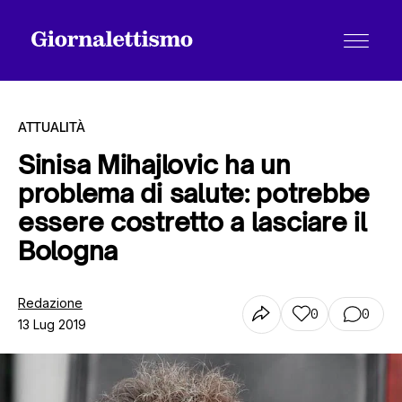
ATTUALITÀ
Sinisa Mihajlovic ha un
problema di salute: potrebbe
Tutti gli articoli
essere costretto a lasciare il
Bologna
Chi siamo
Redazione
0
0
13 Lug 2019
Contatti